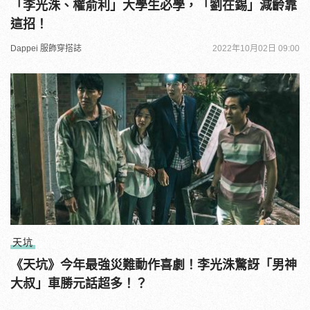
「李光洙、權俞利」大學生必學，「劉在錫」減齡靠
這招！
Dappei 服飾穿搭誌
2022年10月02日 09:00
天坑
《天坑》今年最強災難動作喜劇！李光洙驚訝「男神
大叔」車勝元話超多！？