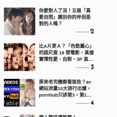
你愛對人了沒！五道「真
愛自問」識別你的伴侶是
對的人嗎？
2
比A片更Ａ？「色慾薰心」
的超尺度 18 禁電影，真槍
實彈性愛、自慰、3P 直接
上！
3
原來老司機都看這些？av
網站流量10大排行出爐，
pornhub只排第3，第1名
竟是他？
4