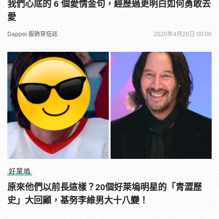
我們心底的 6 個愛情金句，經歷過更明白如何勇敢去
愛
Dappei 服飾穿搭誌
2020年4月28日 09:00
好萊塢
原來他們以前長這樣？20個好萊塢明星的「青澀歷
史」大回顧，基努李維男大十八變！