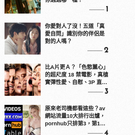
你遇過哪一種？
1
你愛對人了沒！五道「真
愛自問」識別你的伴侶是
對的人嗎？
2
比A片更Ａ？「色慾薰心」
的超尺度 18 禁電影，真槍
實彈性愛、自慰、3P 直接
上！
3
原來老司機都看這些？av
網站流量10大排行出爐，
pornhub只排第3，第1名
竟是他？
4