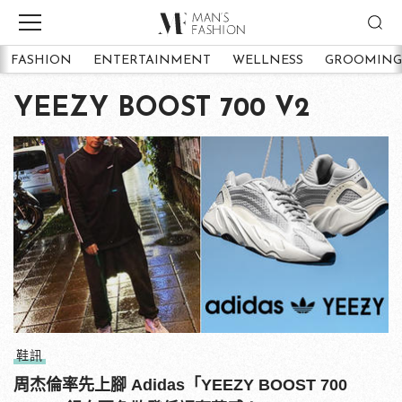
FASHION
ENTERTAINMENT
WELLNESS
GROOMING
YEEZY BOOST 700 V2
鞋訊
周杰倫率先上腳 Adidas「YEEZY BOOST 700