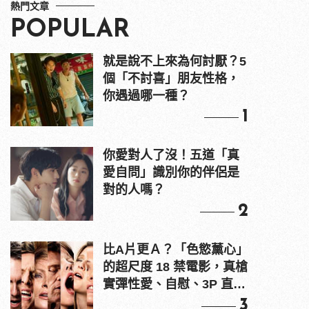
熱門文章
POPULAR
就是說不上來為何討厭？5
個「不討喜」朋友性格，
你遇過哪一種？
1
你愛對人了沒！五道「真
愛自問」識別你的伴侶是
對的人嗎？
2
比A片更Ａ？「色慾薰心」
的超尺度 18 禁電影，真槍
實彈性愛、自慰、3P 直接
上！
3