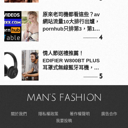
原來老司機都看這些？av
網站流量10大排行出爐，
pornhub只排第3，第1名
竟是他？
4
情人節送禮推薦！
EDIFIER W800BT PLUS
耳罩式無線藍牙耳機，在
耳邊傾訴甜言蜜語
5
關於我們
隱私權政策
著作權聲明
廣告合作
我要投稿