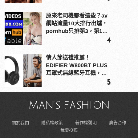
原來老司機都看這些？av
網站流量10大排行出爐，
pornhub只排第3，第1名
竟是他？
4
情人節送禮推薦！
EDIFIER W800BT PLUS
耳罩式無線藍牙耳機，在
耳邊傾訴甜言蜜語
5
關於我們
隱私權政策
著作權聲明
廣告合作
我要投稿