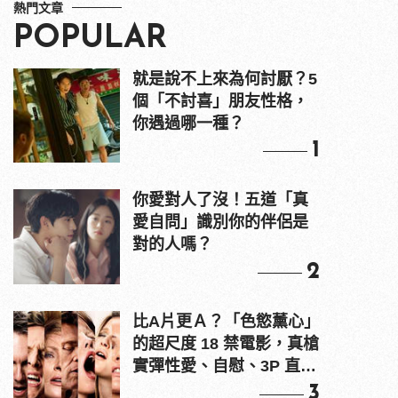
熱門文章
POPULAR
就是說不上來為何討厭？5
個「不討喜」朋友性格，
你遇過哪一種？
1
你愛對人了沒！五道「真
愛自問」識別你的伴侶是
對的人嗎？
2
比A片更Ａ？「色慾薰心」
的超尺度 18 禁電影，真槍
實彈性愛、自慰、3P 直接
上！
3