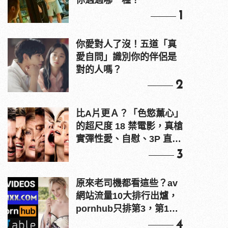
你遇過哪一種？
1
你愛對人了沒！五道「真
愛自問」識別你的伴侶是
對的人嗎？
2
比A片更Ａ？「色慾薰心」
的超尺度 18 禁電影，真槍
實彈性愛、自慰、3P 直接
上！
3
原來老司機都看這些？av
網站流量10大排行出爐，
pornhub只排第3，第1名
竟是他？
4