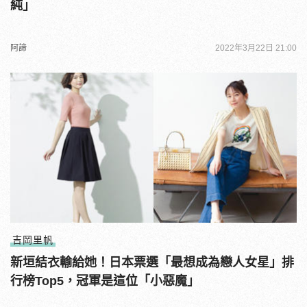
純」
阿諦
2022年3月22日 21:00
吉岡里帆
新垣結衣輸給她！日本票選「最想成為戀人女星」排
行榜Top5，冠軍是這位「小惡魔」