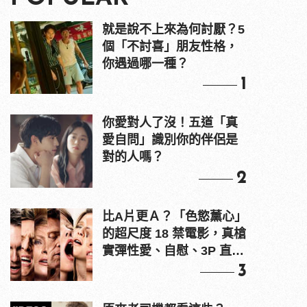
就是說不上來為何討厭？5
個「不討喜」朋友性格，
你遇過哪一種？
1
你愛對人了沒！五道「真
愛自問」識別你的伴侶是
對的人嗎？
2
比A片更Ａ？「色慾薰心」
的超尺度 18 禁電影，真槍
實彈性愛、自慰、3P 直接
上！
3