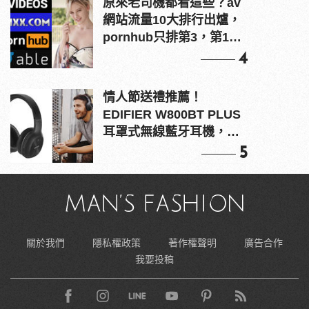
原來老司機都看這些？av
網站流量10大排行出爐，
pornhub只排第3，第1名
竟是他？
4
情人節送禮推薦！
EDIFIER W800BT PLUS
耳罩式無線藍牙耳機，在
耳邊傾訴甜言蜜語
5
關於我們
隱私權政策
著作權聲明
廣告合作
我要投稿