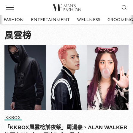
FASHION
ENTERTAINMENT
WELLNESS
GROOMING
風雲榜
KKBOX
「KKBOX風雲榜前夜祭」周湯豪、ALAN WALKER