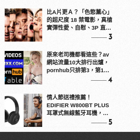
比A片更Ａ？「色慾薰心」
的超尺度 18 禁電影，真槍
實彈性愛、自慰、3P 直接
上！
3
原來老司機都看這些？av
網站流量10大排行出爐，
pornhub只排第3，第1名
竟是他？
4
情人節送禮推薦！
EDIFIER W800BT PLUS
耳罩式無線藍牙耳機，在
耳邊傾訴甜言蜜語
5