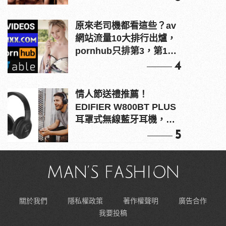
原來老司機都看這些？av
網站流量10大排行出爐，
pornhub只排第3，第1名
竟是他？
4
情人節送禮推薦！
EDIFIER W800BT PLUS
耳罩式無線藍牙耳機，在
耳邊傾訴甜言蜜語
5
關於我們
隱私權政策
著作權聲明
廣告合作
我要投稿