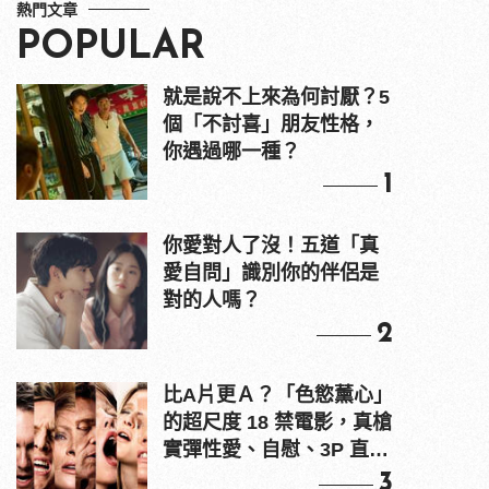
熱門文章
POPULAR
就是說不上來為何討厭？5
個「不討喜」朋友性格，
你遇過哪一種？
1
你愛對人了沒！五道「真
愛自問」識別你的伴侶是
對的人嗎？
2
比A片更Ａ？「色慾薰心」
的超尺度 18 禁電影，真槍
實彈性愛、自慰、3P 直接
上！
3