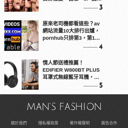
上！
3
原來老司機都看這些？av
網站流量10大排行出爐，
pornhub只排第3，第1名
竟是他？
4
情人節送禮推薦！
EDIFIER W800BT PLUS
耳罩式無線藍牙耳機，在
耳邊傾訴甜言蜜語
5
關於我們
隱私權政策
著作權聲明
廣告合作