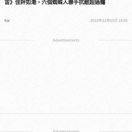
宙》佳評如潮，六個蜘蛛人聯手抗敵超過癮
Kai
2018年12月05日 18:00
Advertisements
Advertisements