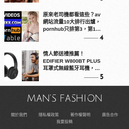
原來老司機都看這些？av
網站流量10大排行出爐，
pornhub只排第3，第1名
竟是他？
4
情人節送禮推薦！
EDIFIER W800BT PLUS
耳罩式無線藍牙耳機，在
耳邊傾訴甜言蜜語
5
關於我們
隱私權政策
著作權聲明
廣告合作
我要投稿