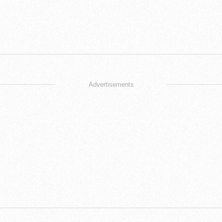
Advertisements