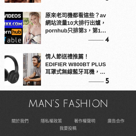
原來老司機都看這些？av
網站流量10大排行出爐，
pornhub只排第3，第1名
竟是他？
4
情人節送禮推薦！
EDIFIER W800BT PLUS
耳罩式無線藍牙耳機，在
耳邊傾訴甜言蜜語
5
關於我們
隱私權政策
著作權聲明
廣告合作
我要投稿