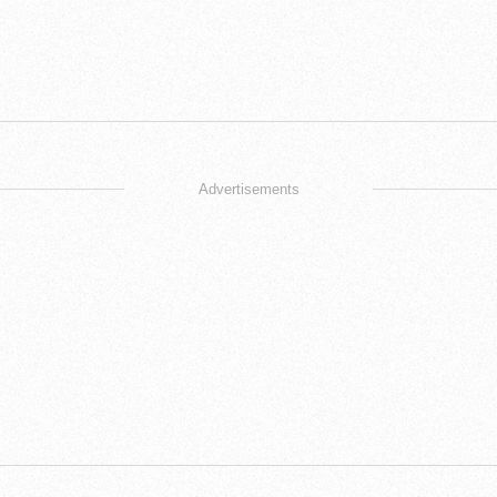
Advertisements