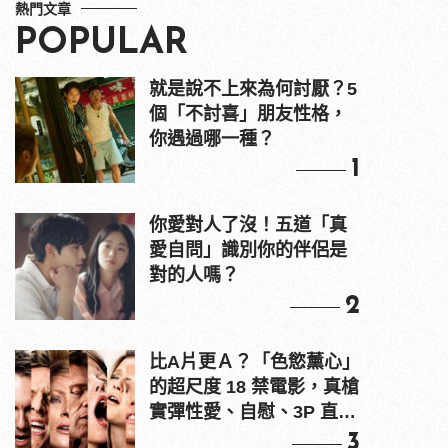
熱門文章
POPULAR
就是說不上來為何討厭？5
個「不討喜」朋友性格，
你遇過哪一種？
1
你愛對人了沒！五道「真
愛自問」識別你的伴侶是
對的人嗎？
2
比A片更Ａ？「色慾薰心」
的超尺度 18 禁電影，真槍
實彈性愛、自慰、3P 直接
上！
3