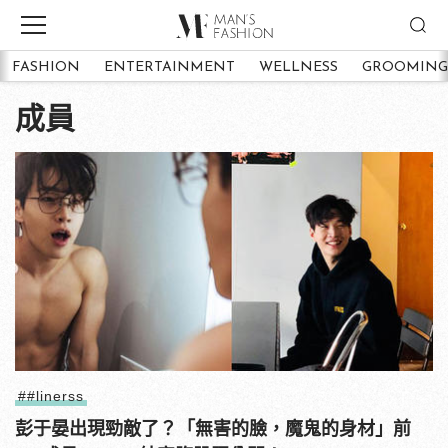
FASHION
ENTERTAINMENT
WELLNESS
GROOMING
成員
##linerss
彭于晏出現勁敵了？「無害的臉，魔鬼的身材」前