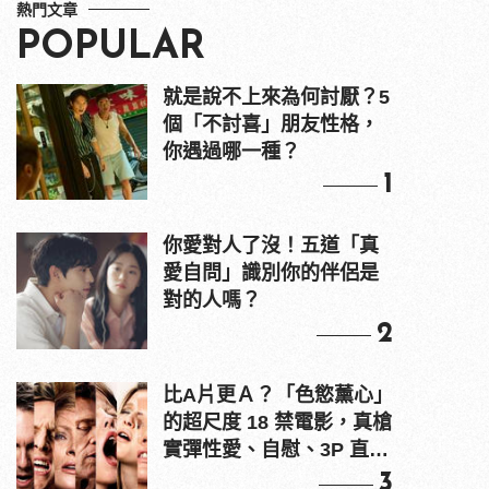
熱門文章
POPULAR
就是說不上來為何討厭？5
個「不討喜」朋友性格，
你遇過哪一種？
1
你愛對人了沒！五道「真
愛自問」識別你的伴侶是
對的人嗎？
2
比A片更Ａ？「色慾薰心」
的超尺度 18 禁電影，真槍
實彈性愛、自慰、3P 直接
上！
3