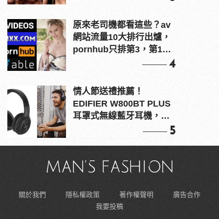
原來老司機都看這些？av
網站流量10大排行出爐，
pornhub只排第3，第1名
竟是他？
4
情人節送禮推薦！
EDIFIER W800BT PLUS
耳罩式無線藍牙耳機，在
耳邊傾訴甜言蜜語
5
關於我們
隱私權政策
著作權聲明
廣告合作
我要投稿