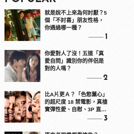
就是說不上來為何討厭？5
個「不討喜」朋友性格，
你遇過哪一種？
1
你愛對人了沒！五道「真
愛自問」識別你的伴侶是
對的人嗎？
2
比A片更Ａ？「色慾薰心」
的超尺度 18 禁電影，真槍
實彈性愛、自慰、3P 直接
上！
3