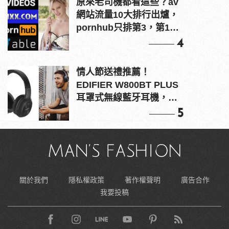
原來老司機都看這些？av
網站流量10大排行出爐，
pornhub只排第3，第1名
竟是他？
4
情人節送禮推薦！
EDIFIER W800BT PLUS
耳罩式無線藍牙耳機，在
耳邊傾訴甜言蜜語
5
關於我們
隱私權政策
著作權聲明
廣告合作
我要投稿