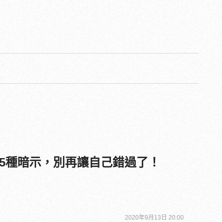
5種暗示，別再讓自己錯過了！
2020年9月13日 20:00