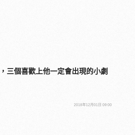
，三個喜歡上他一定會出現的小劇
2018年12月01日 09:00