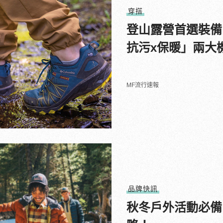
穿搭
登山露營首選裝備！
抗污x保暖」兩大
MF流行速報
品牌快訊
秋冬戶外活動必備！