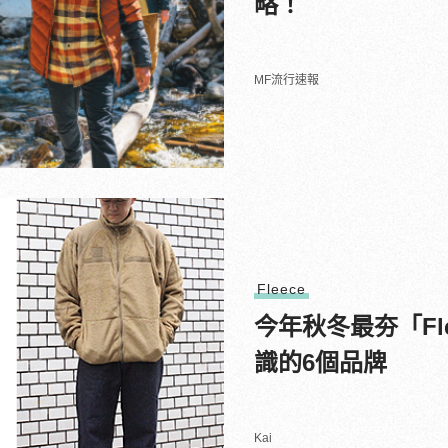
略！
MF流行速報
Fleece
今年秋冬最夯「Fl
識的6個品牌
Kai