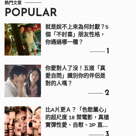
熱門文章
POPULAR
就是說不上來為何討厭？5
個「不討喜」朋友性格，
你遇過哪一種？
1
你愛對人了沒！五道「真
愛自問」識別你的伴侶是
對的人嗎？
2
比A片更Ａ？「色慾薰心」
的超尺度 18 禁電影，真槍
實彈性愛、自慰、3P 直接
上！
3