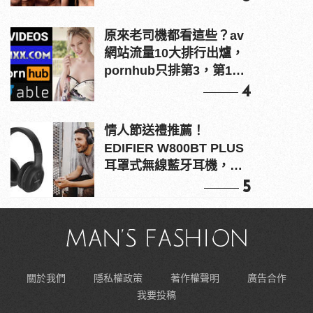
原來老司機都看這些？av
網站流量10大排行出爐，
pornhub只排第3，第1名
竟是他？
4
情人節送禮推薦！
EDIFIER W800BT PLUS
耳罩式無線藍牙耳機，在
耳邊傾訴甜言蜜語
5
關於我們
隱私權政策
著作權聲明
廣告合作
我要投稿