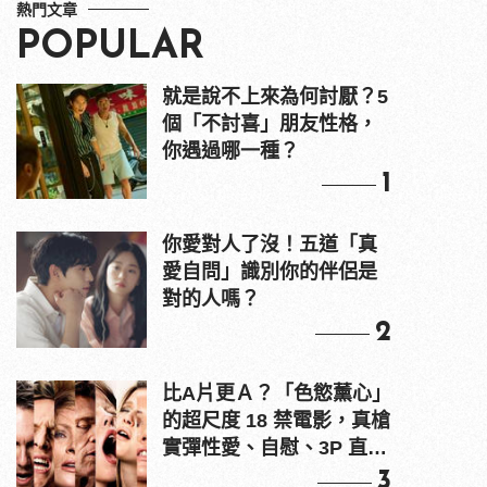
熱門文章
POPULAR
就是說不上來為何討厭？5
個「不討喜」朋友性格，
你遇過哪一種？
1
你愛對人了沒！五道「真
愛自問」識別你的伴侶是
對的人嗎？
2
比A片更Ａ？「色慾薰心」
的超尺度 18 禁電影，真槍
實彈性愛、自慰、3P 直接
上！
3