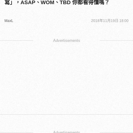
寫」，ASAP、WOM、TBD 你都看得懂嗎？
MaxL
2018年11月19日 18:00
Advertisements
Advertisements