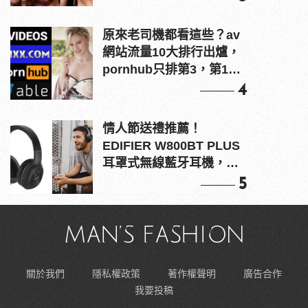
原來老司機都看這些？av
網站流量10大排行出爐，
pornhub只排第3，第1名
竟是他？
4
情人節送禮推薦！
EDIFIER W800BT PLUS
耳罩式無線藍牙耳機，在
耳邊傾訴甜言蜜語
5
關於我們
隱私權政策
著作權聲明
廣告合作
我要投稿