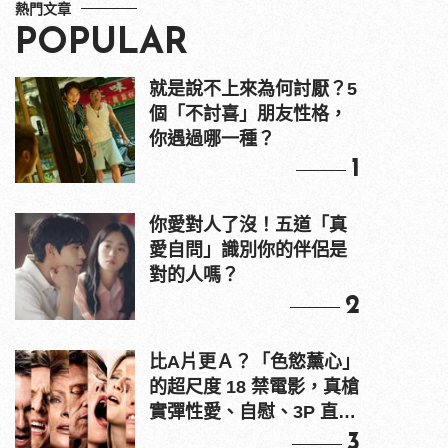
熱門文章
POPULAR
就是說不上來為何討厭？5
個「不討喜」朋友性格，
你遇過哪一種？
1
你愛對人了沒！五道「真
愛自問」識別你的伴侶是
對的人嗎？
2
比A片更Ａ？「色慾薰心」
的超尺度 18 禁電影，真槍
實彈性愛、自慰、3P 直接
上！
3