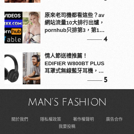
原來老司機都看這些？av
網站流量10大排行出爐，
pornhub只排第3，第1名
竟是他？
4
情人節送禮推薦！
EDIFIER W800BT PLUS
耳罩式無線藍牙耳機，在
耳邊傾訴甜言蜜語
5
關於我們
隱私權政策
著作權聲明
廣告合作
我要投稿