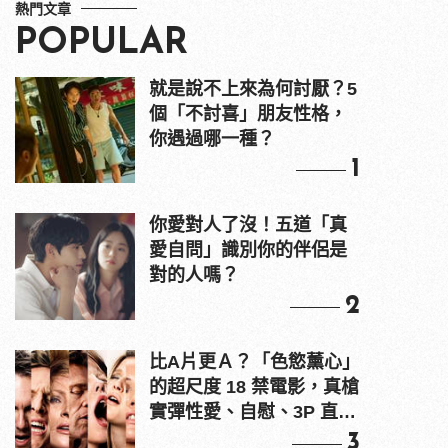
熱門文章
POPULAR
就是說不上來為何討厭？5
個「不討喜」朋友性格，
你遇過哪一種？
1
你愛對人了沒！五道「真
愛自問」識別你的伴侶是
對的人嗎？
2
比A片更Ａ？「色慾薰心」
的超尺度 18 禁電影，真槍
實彈性愛、自慰、3P 直接
上！
3