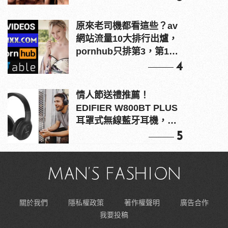
原來老司機都看這些？av
網站流量10大排行出爐，
pornhub只排第3，第1名
竟是他？
4
情人節送禮推薦！
EDIFIER W800BT PLUS
耳罩式無線藍牙耳機，在
耳邊傾訴甜言蜜語
5
關於我們
隱私權政策
著作權聲明
廣告合作
我要投稿