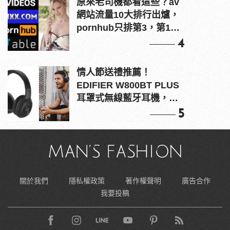
原來老司機都看這些？av
網站流量10大排行出爐，
pornhub只排第3，第1名
竟是他？
4
情人節送禮推薦！
EDIFIER W800BT PLUS
耳罩式無線藍牙耳機，在
耳邊傾訴甜言蜜語
5
關於我們
隱私權政策
著作權聲明
廣告合作
我要投稿