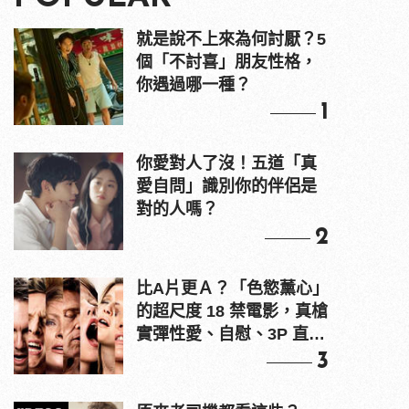
就是說不上來為何討厭？5
個「不討喜」朋友性格，
你遇過哪一種？
1
你愛對人了沒！五道「真
愛自問」識別你的伴侶是
對的人嗎？
2
比A片更Ａ？「色慾薰心」
的超尺度 18 禁電影，真槍
實彈性愛、自慰、3P 直接
上！
3