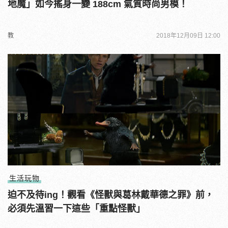
地魔」如今搖身一變 188cm 氣質時尚男模！
教
2018年12月09日 12:00
生活玩物
迫不及待ing！觀看《怪獸與葛林戴華德之罪》前，
必須先溫習一下這些「重點怪獸」