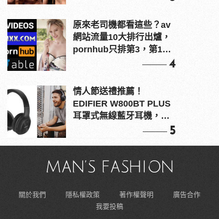
原來老司機都看這些？av
網站流量10大排行出爐，
pornhub只排第3，第1名
竟是他？
4
情人節送禮推薦！
EDIFIER W800BT PLUS
耳罩式無線藍牙耳機，在
耳邊傾訴甜言蜜語
5
關於我們
隱私權政策
著作權聲明
廣告合作
我要投稿