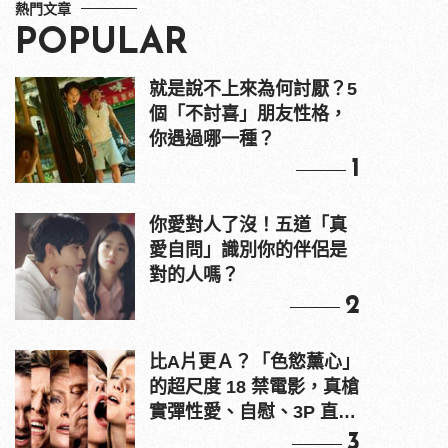
熱門文章
POPULAR
就是說不上來為何討厭？5
個「不討喜」朋友性格，
你遇過哪一種？
1
你愛對人了沒！五道「真
愛自問」識別你的伴侶是
對的人嗎？
2
比A片更Ａ？「色慾薰心」
的超尺度 18 禁電影，真槍
實彈性愛、自慰、3P 直接
上！
3