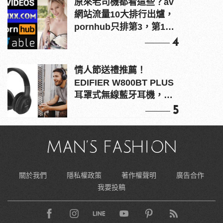
原來老司機都看這些？av
網站流量10大排行出爐，
pornhub只排第3，第1名
竟是他？
4
情人節送禮推薦！
EDIFIER W800BT PLUS
耳罩式無線藍牙耳機，在
耳邊傾訴甜言蜜語
5
關於我們
隱私權政策
著作權聲明
廣告合作
我要投稿