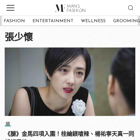
FASHION
ENTERTAINMENT
WELLNESS
GROOMING
張少懷
腿
《腿》金馬四項入圍！桂綸鎂嗆辣、楊祐寧天真一同