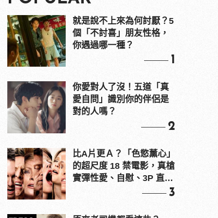
就是說不上來為何討厭？5
個「不討喜」朋友性格，
你遇過哪一種？
1
你愛對人了沒！五道「真
愛自問」識別你的伴侶是
對的人嗎？
2
比A片更Ａ？「色慾薰心」
的超尺度 18 禁電影，真槍
實彈性愛、自慰、3P 直接
上！
3