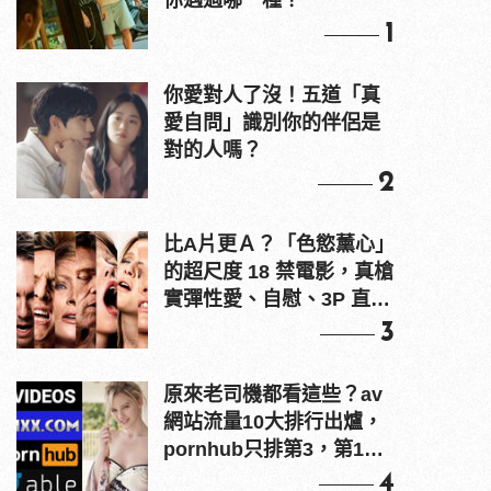
你遇過哪一種？
1
你愛對人了沒！五道「真
愛自問」識別你的伴侶是
對的人嗎？
2
比A片更Ａ？「色慾薰心」
的超尺度 18 禁電影，真槍
實彈性愛、自慰、3P 直接
上！
3
原來老司機都看這些？av
網站流量10大排行出爐，
pornhub只排第3，第1名
竟是他？
4