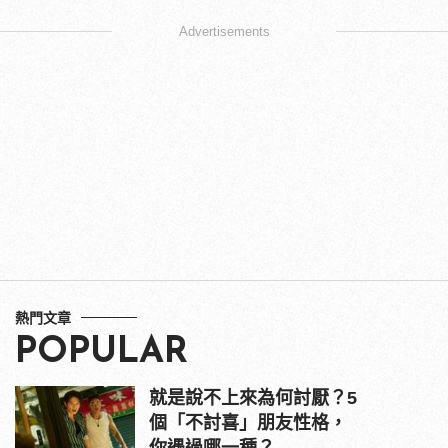
Advertisements
熱門文章
POPULAR
就是說不上來為何討厭？5
個「不討喜」朋友性格，