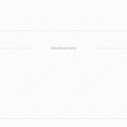
Advertisements