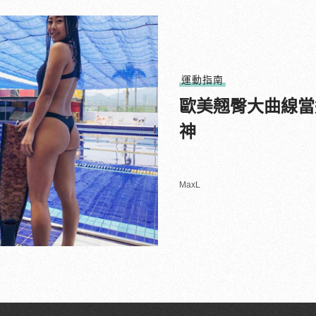
運動指南
歐美翹臀大曲線當道
神
MaxL