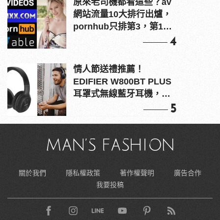
原來老司機都看這些？av
網站流量10大排行出爐，
pornhub只排第3，第1名
竟是他？
4
情人節送禮推薦！
EDIFIER W800BT PLUS
耳罩式無線藍牙耳機，在
耳邊傾訴甜言蜜語
5
關於我們
隱私權政策
著作權聲明
廣告合作
我要投稿