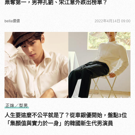
票奪第一，男神孔劉、宋江意外跌出榜單？
bella儂儂
2022年4月14日 09:00
正妹／型男
人生要這麼不公平就是了？從車銀優開始，盤點3位
「集顏值與實力於一身」的韓國新生代男演員