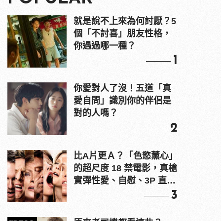
就是說不上來為何討厭？5
個「不討喜」朋友性格，
你遇過哪一種？
1
你愛對人了沒！五道「真
愛自問」識別你的伴侶是
對的人嗎？
2
比A片更Ａ？「色慾薰心」
的超尺度 18 禁電影，真槍
實彈性愛、自慰、3P 直接
上！
3