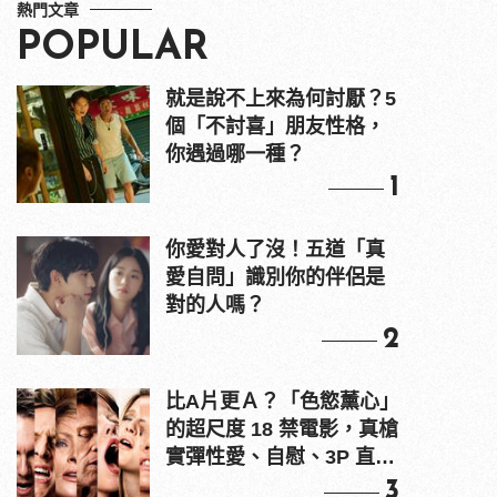
熱門文章
POPULAR
就是說不上來為何討厭？5
個「不討喜」朋友性格，
你遇過哪一種？
1
你愛對人了沒！五道「真
愛自問」識別你的伴侶是
對的人嗎？
2
比A片更Ａ？「色慾薰心」
的超尺度 18 禁電影，真槍
實彈性愛、自慰、3P 直接
上！
3