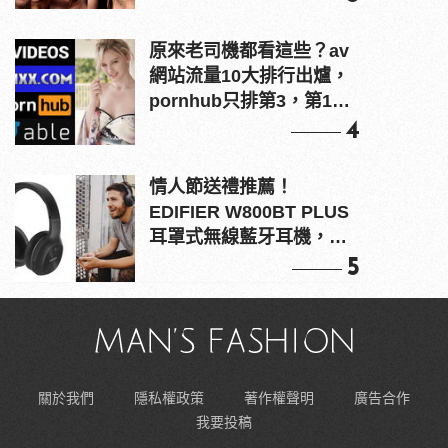
原來老司機都看這些？av
網站流量10大排行出爐，
pornhub只排第3，第1名
竟是他？
4
情人節送禮推薦！
EDIFIER W800BT PLUS
耳罩式無線藍牙耳機，在
耳邊傾訴甜言蜜語
5
關於我們
隱私權政策
著作權聲明
廣告合作
我要投稿