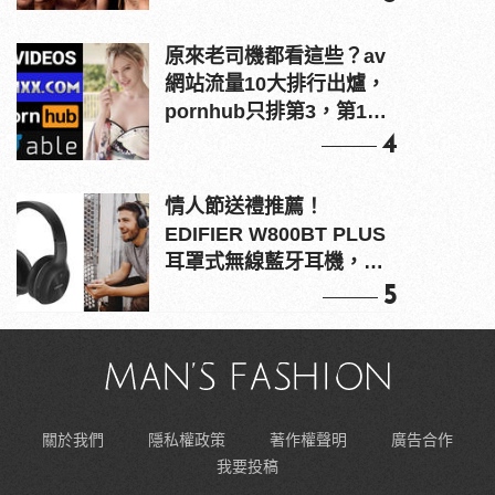
原來老司機都看這些？av
網站流量10大排行出爐，
pornhub只排第3，第1名
竟是他？
4
情人節送禮推薦！
EDIFIER W800BT PLUS
耳罩式無線藍牙耳機，在
耳邊傾訴甜言蜜語
5
關於我們
隱私權政策
著作權聲明
廣告合作
我要投稿