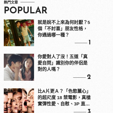
熱門文章
POPULAR
就是說不上來為何討厭？5
個「不討喜」朋友性格，
你遇過哪一種？
1
你愛對人了沒！五道「真
愛自問」識別你的伴侶是
對的人嗎？
2
比A片更Ａ？「色慾薰心」
的超尺度 18 禁電影，真槍
實彈性愛、自慰、3P 直接
上！
3