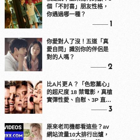
個「不討喜」朋友性格，
你遇過哪一種？
1
你愛對人了沒！五道「真
愛自問」識別你的伴侶是
對的人嗎？
2
比A片更Ａ？「色慾薰心」
的超尺度 18 禁電影，真槍
實彈性愛、自慰、3P 直接
上！
3
原來老司機都看這些？av
網站流量10大排行出爐，