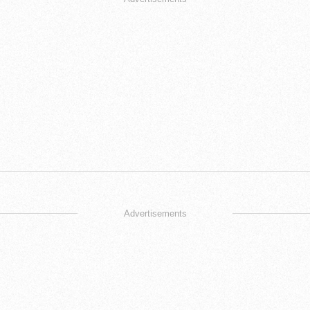
Advertisements