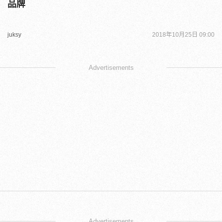
品牌
juksy
2018年10月25日 09:00
Advertisements
Advertisements