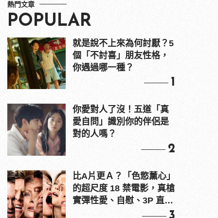
熱門文章
POPULAR
就是說不上來為何討厭？5
個「不討喜」朋友性格，
你遇過哪一種？
1
你愛對人了沒！五道「真
愛自問」識別你的伴侶是
對的人嗎？
2
比A片更Ａ？「色慾薰心」
的超尺度 18 禁電影，真槍
實彈性愛、自慰、3P 直接
上！
3