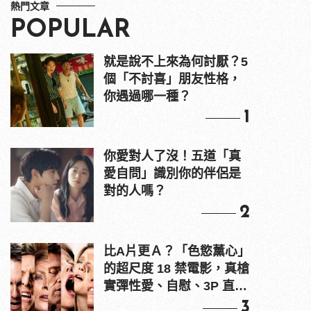
熱門文章
POPULAR
就是說不上來為何討厭？5
個「不討喜」朋友性格，
你遇過哪一種？
1
你愛對人了沒！五道「真
愛自問」識別你的伴侶是
對的人嗎？
2
比A片更Ａ？「色慾薰心」
的超尺度 18 禁電影，真槍
實彈性愛、自慰、3P 直接
上！
3