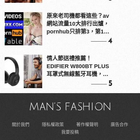
原來老司機都看這些？av
網站流量10大排行出爐，
pornhub只排第3，第1名
竟是他？
4
情人節送禮推薦！
EDIFIER W800BT PLUS
耳罩式無線藍牙耳機，在
耳邊傾訴甜言蜜語
5
關於我們
隱私權政策
著作權聲明
廣告合作
我要投稿