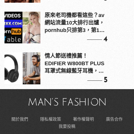
原來老司機都看這些？av
網站流量10大排行出爐，
pornhub只排第3，第1名
竟是他？
4
情人節送禮推薦！
EDIFIER W800BT PLUS
耳罩式無線藍牙耳機，在
耳邊傾訴甜言蜜語
5
關於我們
隱私權政策
著作權聲明
廣告合作
我要投稿