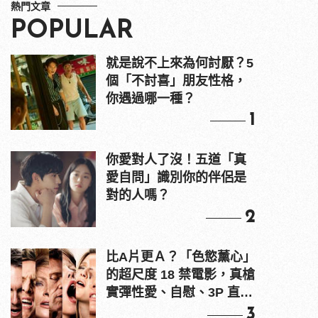
熱門文章
POPULAR
就是說不上來為何討厭？5
個「不討喜」朋友性格，
你遇過哪一種？
1
你愛對人了沒！五道「真
愛自問」識別你的伴侶是
對的人嗎？
2
比A片更Ａ？「色慾薰心」
的超尺度 18 禁電影，真槍
實彈性愛、自慰、3P 直接
上！
3