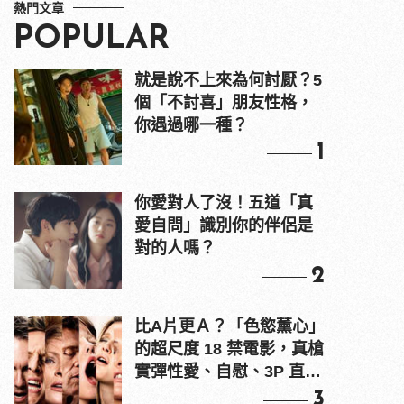
熱門文章
POPULAR
就是說不上來為何討厭？5
個「不討喜」朋友性格，
你遇過哪一種？
1
你愛對人了沒！五道「真
愛自問」識別你的伴侶是
對的人嗎？
2
比A片更Ａ？「色慾薰心」
的超尺度 18 禁電影，真槍
實彈性愛、自慰、3P 直接
上！
3