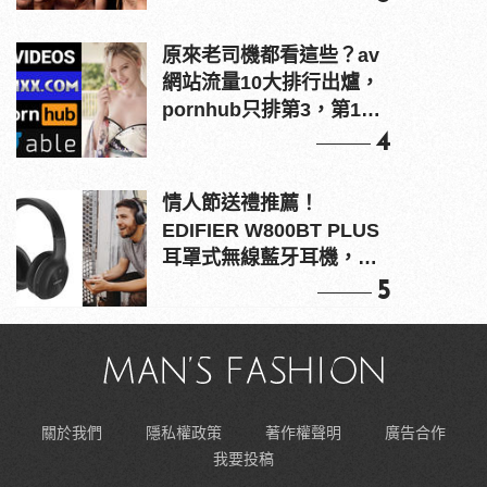
原來老司機都看這些？av
網站流量10大排行出爐，
pornhub只排第3，第1名
竟是他？
4
情人節送禮推薦！
EDIFIER W800BT PLUS
耳罩式無線藍牙耳機，在
耳邊傾訴甜言蜜語
5
關於我們
隱私權政策
著作權聲明
廣告合作
我要投稿