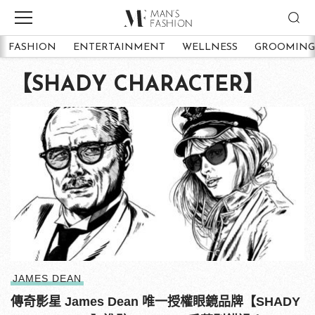
FASHION
ENTERTAINMENT
WELLNESS
GROOMING
【SHADY CHARACTER】
JAMES DEAN
傳奇影星 James Dean 唯一授權眼鏡品牌【SHADY