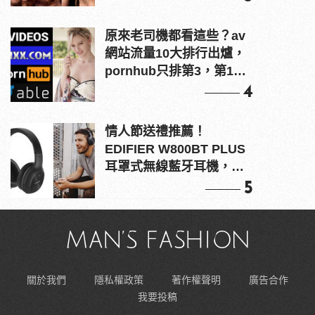
原來老司機都看這些？av
網站流量10大排行出爐，
pornhub只排第3，第1名
竟是他？
4
情人節送禮推薦！
EDIFIER W800BT PLUS
耳罩式無線藍牙耳機，在
耳邊傾訴甜言蜜語
5
關於我們
隱私權政策
著作權聲明
廣告合作
我要投稿