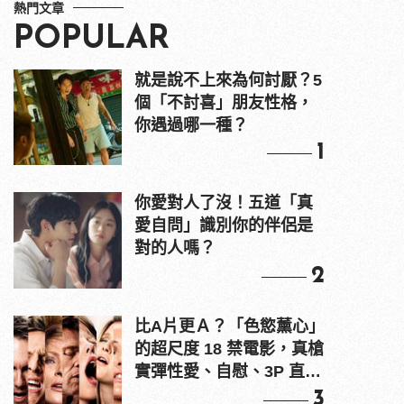
熱門文章
POPULAR
就是說不上來為何討厭？5
個「不討喜」朋友性格，
你遇過哪一種？
1
你愛對人了沒！五道「真
愛自問」識別你的伴侶是
對的人嗎？
2
比A片更Ａ？「色慾薰心」
的超尺度 18 禁電影，真槍
實彈性愛、自慰、3P 直接
上！
3