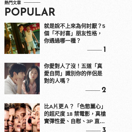
熱門文章
POPULAR
就是說不上來為何討厭？5
個「不討喜」朋友性格，
你遇過哪一種？
1
你愛對人了沒！五道「真
愛自問」識別你的伴侶是
對的人嗎？
2
比A片更Ａ？「色慾薰心」
的超尺度 18 禁電影，真槍
實彈性愛、自慰、3P 直接
上！
3