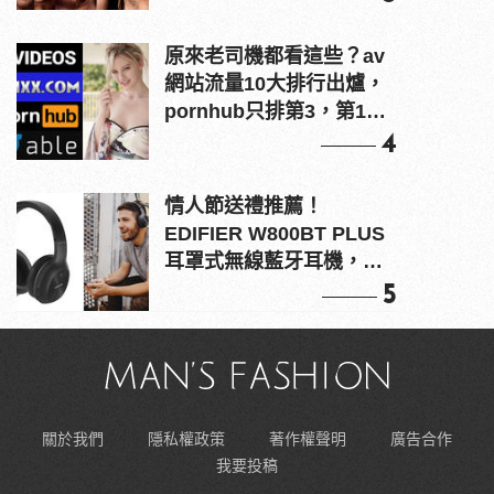
原來老司機都看這些？av
網站流量10大排行出爐，
pornhub只排第3，第1名
竟是他？
4
情人節送禮推薦！
EDIFIER W800BT PLUS
耳罩式無線藍牙耳機，在
耳邊傾訴甜言蜜語
5
關於我們
隱私權政策
著作權聲明
廣告合作
我要投稿