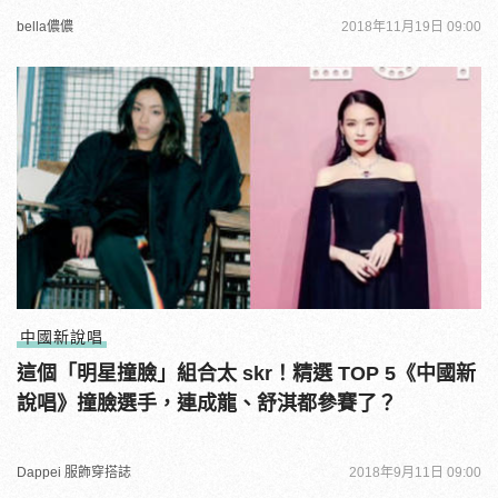
bella儂儂
2018年11月19日 09:00
中國新說唱
這個「明星撞臉」組合太 skr！精選 TOP 5《中國新
說唱》撞臉選手，連成龍、舒淇都參賽了？
Dappei 服飾穿搭誌
2018年9月11日 09:00