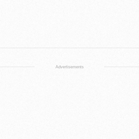
Advertisements