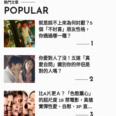
熱門文章
POPULAR
就是說不上來為何討厭？5
個「不討喜」朋友性格，
你遇過哪一種？
1
你愛對人了沒！五道「真
愛自問」識別你的伴侶是
對的人嗎？
2
比A片更Ａ？「色慾薰心」
的超尺度 18 禁電影，真槍
實彈性愛、自慰、3P 直接
上！
3