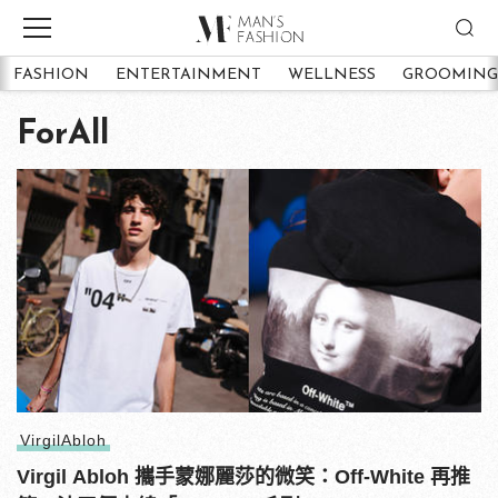
FASHION
ENTERTAINMENT
WELLNESS
GROOMING
ForAll
VirgilAbloh
Virgil Abloh 攜手蒙娜麗莎的微笑：Off-White 再推