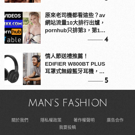
原來老司機都看這些？av
網站流量10大排行出爐，
pornhub只排第3，第1名
竟是他？
4
情人節送禮推薦！
EDIFIER W800BT PLUS
耳罩式無線藍牙耳機，在
耳邊傾訴甜言蜜語
5
關於我們
隱私權政策
著作權聲明
廣告合作
我要投稿