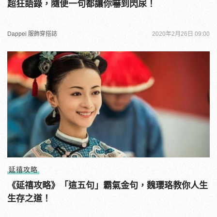
超狂語錄，隨便一句都讓你嚇到閃尿！
Dappei 服飾穿搭誌
2020年2月26日 09:00
延禧攻略
《延禧攻略》「這五句」霸氣金句，魏瓔珞教你人生
生存之道！