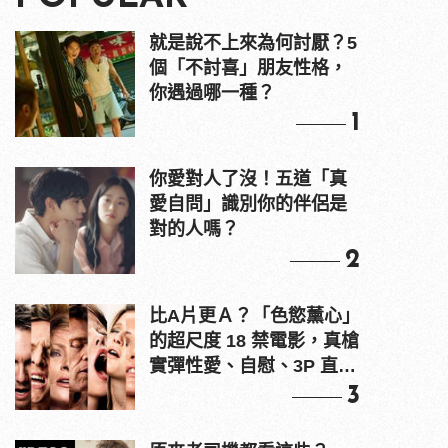
就是說不上來為何討厭？5
個「不討喜」朋友性格，
你遇過哪一種？
1
你愛對人了沒！五道「真
愛自問」識別你的伴侶是
對的人嗎？
2
比A片更Ａ？「色慾薰心」
的超尺度 18 禁電影，真槍
實彈性愛、自慰、3P 直接
上！
3