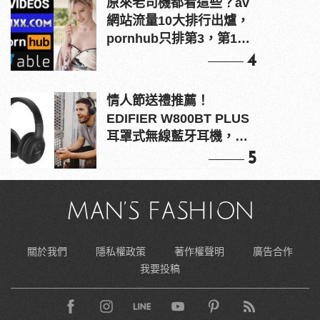
原來老司機都看這些？av
網站流量10大排行出爐，
pornhub只排第3，第1名
竟是他？
4
情人節送禮推薦！
EDIFIER W800BT PLUS
耳罩式無線藍牙耳機，在
耳邊傾訴甜言蜜語
5
關於我們
隱私權政策
著作權聲明
廣告合作
我要投稿