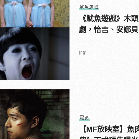
魷魚遊戲
《魷魚遊戲》木頭
劇，恰吉、安娜貝
帕帕
電影
【MF放映室】魚