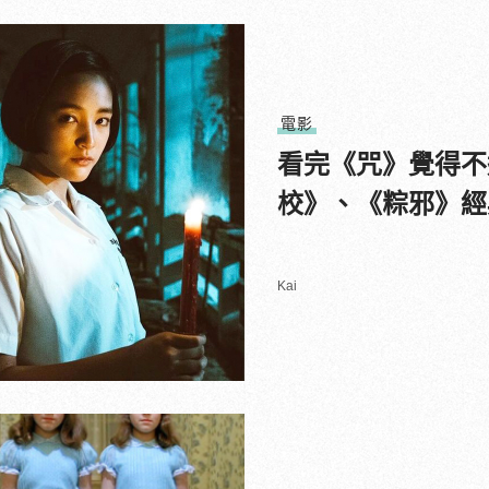
電影
看完《咒》覺得不
校》、《粽邪》經
Kai