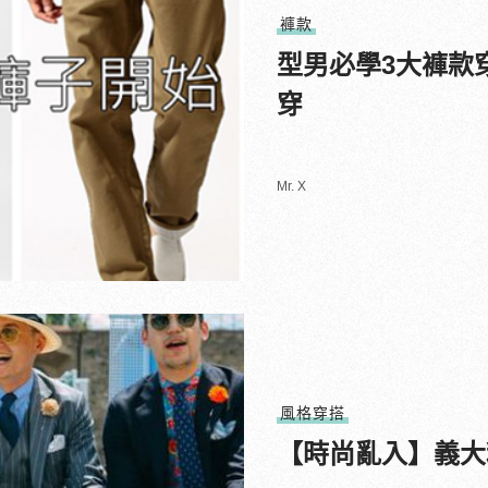
褲款
型男必學3大褲款
穿
Mr. X
風格穿搭
【時尚亂入】義大