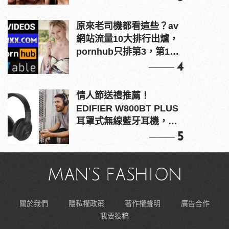
原來老司機都看這些？av
網站流量10大排行出爐，
pornhub只排第3，第1名
竟是他？
4
情人節送禮推薦！
EDIFIER W800BT PLUS
耳罩式無線藍牙耳機，在
耳邊傾訴甜言蜜語
5
關於我們
隱私權政策
著作權聲明
廣告合作
我要投稿