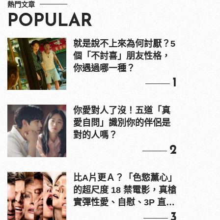
熱門文章
POPULAR
就是說不上來為何討厭？5
個「不討喜」朋友性格，
你遇過哪一種？
1
你愛對人了沒！五道「真
愛自問」識別你的伴侶是
對的人嗎？
2
比A片更Ａ？「色慾薰心」
的超尺度 18 禁電影，真槍
實彈性愛、自慰、3P 直接
上！
3