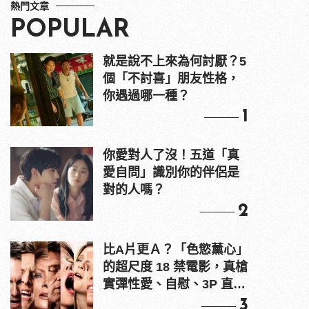
熱門文章
POPULAR
就是說不上來為何討厭？5
個「不討喜」朋友性格，
你遇過哪一種？
1
你愛對人了沒！五道「真
愛自問」識別你的伴侶是
對的人嗎？
2
比A片更Ａ？「色慾薰心」
的超尺度 18 禁電影，真槍
實彈性愛、自慰、3P 直接
上！
3