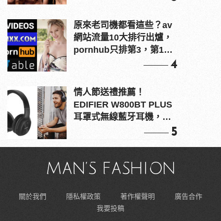
原來老司機都看這些？av
網站流量10大排行出爐，
pornhub只排第3，第1名
竟是他？
4
情人節送禮推薦！
EDIFIER W800BT PLUS
耳罩式無線藍牙耳機，在
耳邊傾訴甜言蜜語
5
關於我們
隱私權政策
著作權聲明
廣告合作
我要投稿