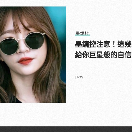
墨鏡控
墨鏡控注意！這幾
給你巨星般的自信
juksy