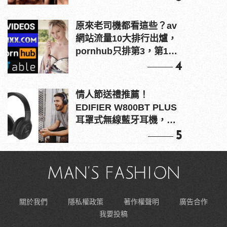
原來老司機都看這些？av
網站流量10大排行出爐，
pornhub只排第3，第1名
竟是他？
4
情人節送禮推薦！
EDIFIER W800BT PLUS
耳罩式無線藍牙耳機，在
耳邊傾訴甜言蜜語
5
關於我們
隱私權政策
著作權聲明
廣告合作
我要投稿