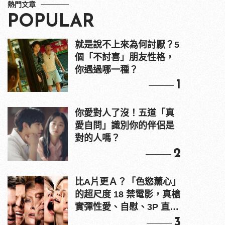
熱門文章
POPULAR
就是說不上來為何討厭？5
個「不討喜」朋友性格，
你遇過哪一種？
1
你愛對人了沒！五道「真
愛自問」識別你的伴侶是
對的人嗎？
2
比A片更Ａ？「色慾薰心」
的超尺度 18 禁電影，真槍
實彈性愛、自慰、3P 直接
上！
3