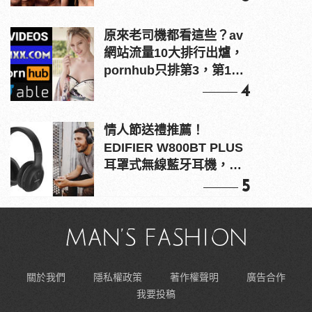
原來老司機都看這些？av
網站流量10大排行出爐，
pornhub只排第3，第1名
竟是他？
4
情人節送禮推薦！
EDIFIER W800BT PLUS
耳罩式無線藍牙耳機，在
耳邊傾訴甜言蜜語
5
關於我們
隱私權政策
著作權聲明
廣告合作
我要投稿