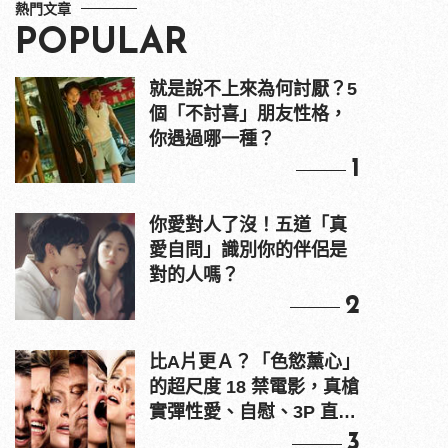
熱門文章
POPULAR
就是說不上來為何討厭？5
個「不討喜」朋友性格，
你遇過哪一種？
1
你愛對人了沒！五道「真
愛自問」識別你的伴侶是
對的人嗎？
2
比A片更Ａ？「色慾薰心」
的超尺度 18 禁電影，真槍
實彈性愛、自慰、3P 直接
上！
3