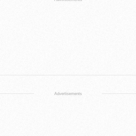
Advertisements