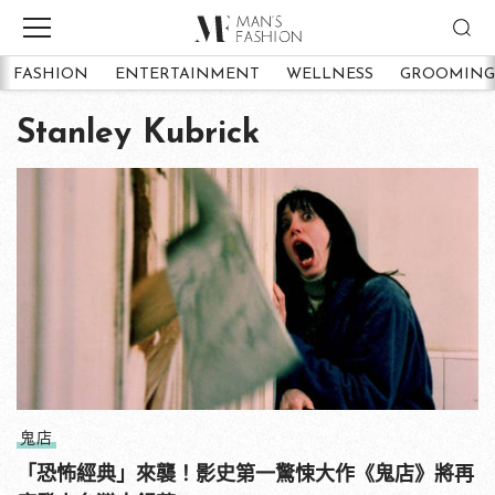
FASHION
ENTERTAINMENT
WELLNESS
GROOMING
Stanley Kubrick
鬼店
「恐怖經典」來襲！影史第一驚悚大作《鬼店》將再