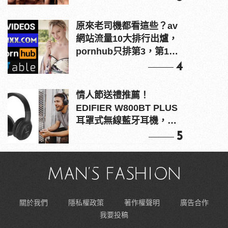
原來老司機都看這些？av
網站流量10大排行出爐，
pornhub只排第3，第1名
竟是他？
4
情人節送禮推薦！
EDIFIER W800BT PLUS
耳罩式無線藍牙耳機，在
耳邊傾訴甜言蜜語
5
關於我們
隱私權政策
著作權聲明
廣告合作
我要投稿