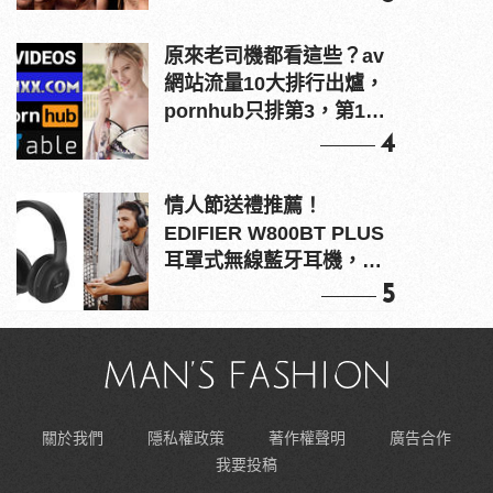
原來老司機都看這些？av
網站流量10大排行出爐，
pornhub只排第3，第1名
竟是他？
4
情人節送禮推薦！
EDIFIER W800BT PLUS
耳罩式無線藍牙耳機，在
耳邊傾訴甜言蜜語
5
關於我們
隱私權政策
著作權聲明
廣告合作
我要投稿