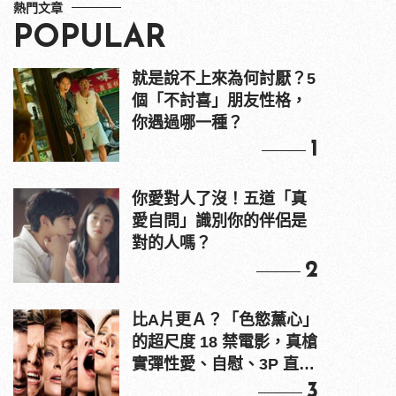
熱門文章
POPULAR
就是說不上來為何討厭？5
個「不討喜」朋友性格，
你遇過哪一種？
1
你愛對人了沒！五道「真
愛自問」識別你的伴侶是
對的人嗎？
2
比A片更Ａ？「色慾薰心」
的超尺度 18 禁電影，真槍
實彈性愛、自慰、3P 直接
上！
3