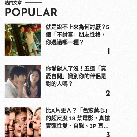
熱門文章
POPULAR
就是說不上來為何討厭？5
個「不討喜」朋友性格，
你遇過哪一種？
1
你愛對人了沒！五道「真
愛自問」識別你的伴侶是
對的人嗎？
2
比A片更Ａ？「色慾薰心」
的超尺度 18 禁電影，真槍
實彈性愛、自慰、3P 直接
上！
3