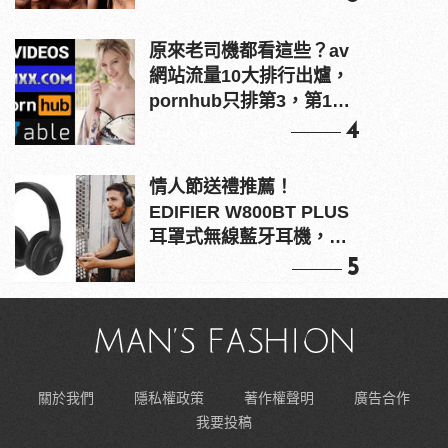
原來老司機都看這些？av
網站流量10大排行出爐，
pornhub只排第3，第1名
竟是他？
4
情人節送禮推薦！
EDIFIER W800BT PLUS
耳罩式無線藍牙耳機，在
耳邊傾訴甜言蜜語
5
關於我們
隱私權政策
著作權聲明
廣告合作
我要投稿