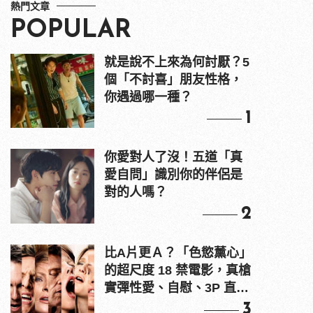
熱門文章
POPULAR
就是說不上來為何討厭？5
個「不討喜」朋友性格，
你遇過哪一種？
1
你愛對人了沒！五道「真
愛自問」識別你的伴侶是
對的人嗎？
2
比A片更Ａ？「色慾薰心」
的超尺度 18 禁電影，真槍
實彈性愛、自慰、3P 直接
上！
3