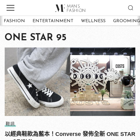
FASHION
ENTERTAINMENT
WELLNESS
GROOMING
ONE STAR 95
鞋訊
以經典鞋款為藍本！Converse 發佈全新 ONE STAR