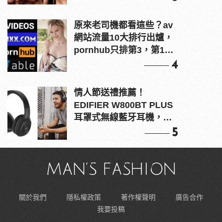
原來老司機都看這些？av
網站流量10大排行出爐，
pornhub只排第3，第1名
竟是他？
4
情人節送禮推薦！
EDIFIER W800BT PLUS
耳罩式無線藍牙耳機，在
耳邊傾訴甜言蜜語
5
關於我們
隱私權政策
著作權聲明
廣告合作
我要投稿