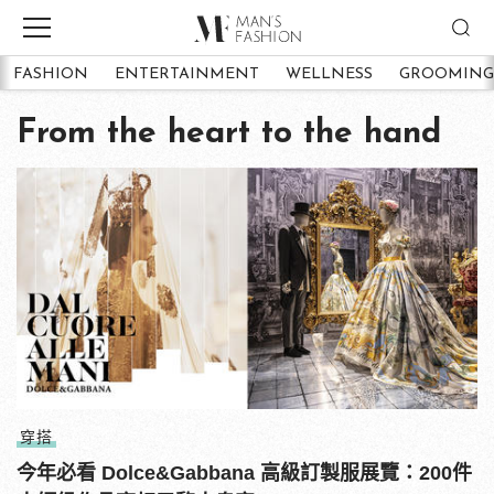
FASHION
ENTERTAINMENT
WELLNESS
GROOMING
From the heart to the hand
穿搭
今年必看 Dolce&Gabbana 高級訂製服展覽：200件