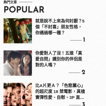
熱門文章
POPULAR
就是說不上來為何討厭？5
個「不討喜」朋友性格，
你遇過哪一種？
1
你愛對人了沒！五道「真
愛自問」識別你的伴侶是
對的人嗎？
2
比A片更Ａ？「色慾薰心」
的超尺度 18 禁電影，真槍
實彈性愛、自慰、3P 直接
上！
3