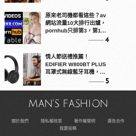
原來老司機都看這些？av
網站流量10大排行出爐，
pornhub只排第3，第1名
竟是他？
4
情人節送禮推薦！
EDIFIER W800BT PLUS
耳罩式無線藍牙耳機，在
耳邊傾訴甜言蜜語
5
關於我們
隱私權政策
著作權聲明
廣告合作
我要投稿